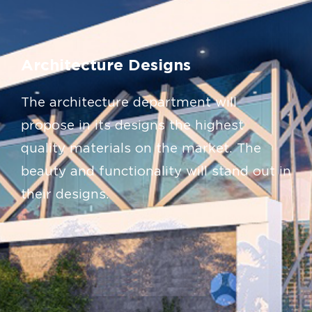
Architecture Designs
The architecture department will
propose in its designs the highest
quality materials on the market. The
beauty and functionality will stand out in
their designs.