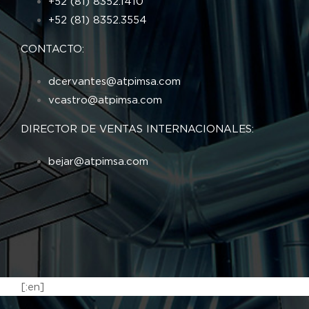
+52 (81) 8352.1410
+52 (81) 8352.3554
CONTACTO:
dcervantes@atpimsa.com
vcastro@atpimsa.com
DIRECTOR DE VENTAS INTERNACIONALES:
bejar@atpimsa.com
[:en]