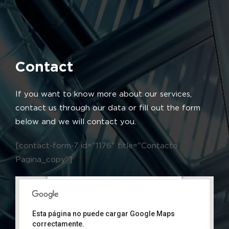
Contact
If you want to know more about our services,
contact us through our data or fill out the form
below and we will contact you.
[contact-form-7 id="1176" title="Contacto
Pagina_copy"]
Calle Casa de Iturbide 1108, Casa Bella
2do Sector, 66635 San Nicolás de los Garza,
N.L., México
Esta página no puede cargar Google Maps
correctamente.