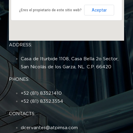
Aceptar
¿Eres el propietario de este sitio web?
ADDRESS:
Casa de Iturbide 1108, Casa Bella 2o Sector,
San Nicolás de los Garza, NL. C.P. 66420
PHONES:
+52 (81) 8352.1410
+52 (81) 8352.3554
CONTACTS:
dcervantes
@atpims
a.com