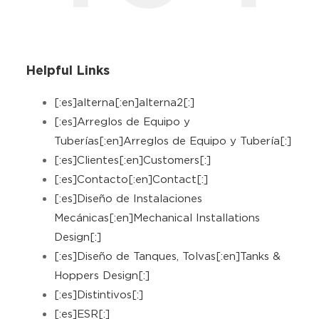
Helpful Links
[:es]alterna[:en]alterna2[:]
[:es]Arreglos de Equipo y
Tuberías[:en]Arreglos de Equipo y Tubería[:]
[:es]Clientes[:en]Customers[:]
[:es]Contacto[:en]Contact[:]
[:es]Diseño de Instalaciones
Mecánicas[:en]Mechanical Installations
Design[:]
[:es]Diseño de Tanques, Tolvas[:en]Tanks &
Hoppers Design[:]
[:es]Distintivos[:]
[:es]ESR[:]