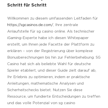
Schritt für Schritt
Willkommen zu diesem umfassenden Leitfaden für
https://sgcasinos.de.com/
, Ihre zentrale
Anlaufstelle für sg casino online. Als technischer
iGaming-Experte habe ich diesen Whitepaper
erstellt, um Ihnen jede Facette der Plattform zu
erklären – von der Registrierung über komplexe
Bonusberechnungen bis hin zur Fehlerbehebung. SG
Casino hat sich als beliebte Wahl für deutsche
Spieler etabliert, und dieser Guide zielt darauf ab,
Ihr Erlebnis zu optimieren, indem er praktische
Anleitungen, mathematische Analysen und
Sicherheitschecks bietet. Nutzen Sie diese
Ressource, um fundierte Entscheidungen zu treffen
und das volle Potenzial von sg casino