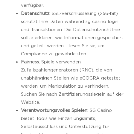
verfügbar.
Datenschutz:
SSL-Verschlüsselung (256-bit)
schützt Ihre Daten während sg casino login
und Transaktionen. Die Datenschutzrichtlinie
sollte erklären, wie Informationen gespeichert
und geteilt werden – lesen Sie sie, um
Compliance zu gewährleisten.
Fairness:
Spiele verwenden
Zufallszahlengeneratoren (RNG), die von
unabhängigen Stellen wie eCOGRA getestet
werden, um Manipulation zu verhindern.
Suchen Sie nach Zertifizierungssiegeln auf der
Website.
Verantwortungsvolles Spielen:
SG Casino
bietet Tools wie Einzahlungslimits,
Selbstausschluss und Unterstützung für