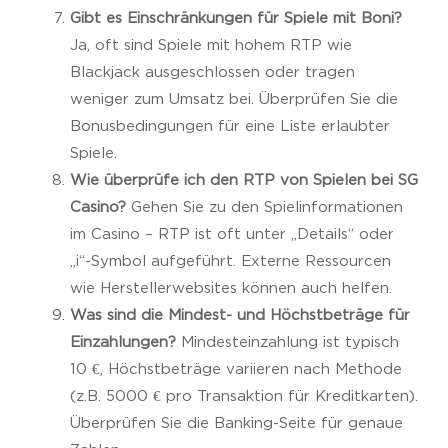
Gibt es Einschränkungen für Spiele mit Boni?
Ja, oft sind Spiele mit hohem RTP wie
Blackjack ausgeschlossen oder tragen
weniger zum Umsatz bei. Überprüfen Sie die
Bonusbedingungen für eine Liste erlaubter
Spiele.
Wie überprüfe ich den RTP von Spielen bei SG
Casino?
Gehen Sie zu den Spielinformationen
im Casino – RTP ist oft unter „Details“ oder
„i“-Symbol aufgeführt. Externe Ressourcen
wie Herstellerwebsites können auch helfen.
Was sind die Mindest- und Höchstbeträge für
Einzahlungen?
Mindesteinzahlung ist typisch
10 €, Höchstbeträge variieren nach Methode
(z.B. 5000 € pro Transaktion für Kreditkarten).
Überprüfen Sie die Banking-Seite für genaue