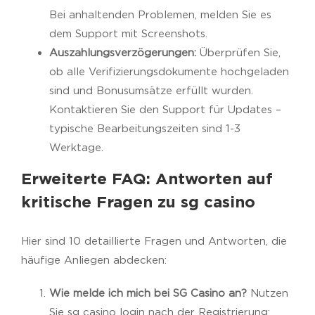
Bei anhaltenden Problemen, melden Sie es
dem Support mit Screenshots.
Auszahlungsverzögerungen:
Überprüfen Sie,
ob alle Verifizierungsdokumente hochgeladen
sind und Bonusumsätze erfüllt wurden.
Kontaktieren Sie den Support für Updates –
typische Bearbeitungszeiten sind 1-3
Werktage.
Erweiterte FAQ: Antworten auf
kritische Fragen zu sg casino
Hier sind 10 detaillierte Fragen und Antworten, die
häufige Anliegen abdecken:
Wie melde ich mich bei SG Casino an?
Nutzen
Sie sg casino login nach der Registrierung: