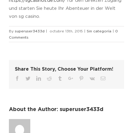
https://sgcasinos.de.com/
für den direkten Zugang
und starten Sie heute Ihr Abenteuer in der Welt
von sg casino.
By
superuser3433d
|
octubre 13th, 2015
|
Sin categoría
|
0
Comments
Share This Story, Choose Your Platform!
Facebook
Twitter
Linkedin
Reddit
Tumblr
Google+
Pinterest
Vk
Email
About the Author:
superuser3433d