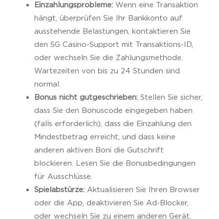
Einzahlungsprobleme:
Wenn eine Transaktion
hängt, überprüfen Sie Ihr Bankkonto auf
ausstehende Belastungen, kontaktieren Sie
den SG Casino-Support mit Transaktions-ID,
oder wechseln Sie die Zahlungsmethode.
Wartezeiten von bis zu 24 Stunden sind
normal.
Bonus nicht gutgeschrieben:
Stellen Sie sicher,
dass Sie den Bonuscode eingegeben haben
(falls erforderlich), dass die Einzahlung den
Mindestbetrag erreicht, und dass keine
anderen aktiven Boni die Gutschrift
blockieren. Lesen Sie die Bonusbedingungen
für Ausschlüsse.
Spielabstürze:
Aktualisieren Sie Ihren Browser
oder die App, deaktivieren Sie Ad-Blocker,
oder wechseln Sie zu einem anderen Gerät.