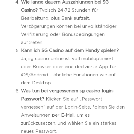
Wie lange dauern Auszahlungen bei SG
Casino?
Typisch 24-72 Stunden für
Bearbeitung, plus Banklaufzeit.
Verzögerungen können bei unvollständiger
Verifizierung oder Bonusbedingungen
auftreten.
Kann ich SG Casino auf dem Handy spielen?
Ja, sg casino online ist voll mobiloptimiert
über Browser oder eine dedizierte App für
iOS/Android – ähnliche Funktionen wie auf
dem Desktop.
Was tun bei vergessenem sg casino login-
Passwort?
Klicken Sie auf „Passwort
vergessen“ auf der Login-Seite, folgen Sie den
Anweisungen per E-Mail, um es
zurückzusetzen, und wählen Sie ein starkes
neues Passwort.