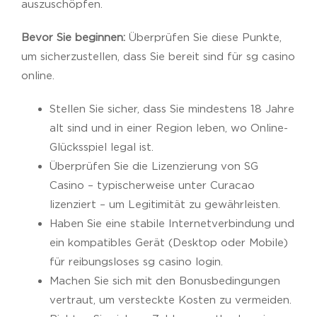
auszuschöpfen.
Bevor Sie beginnen:
Überprüfen Sie diese Punkte,
um sicherzustellen, dass Sie bereit sind für sg casino
online.
Stellen Sie sicher, dass Sie mindestens 18 Jahre
alt sind und in einer Region leben, wo Online-
Glücksspiel legal ist.
Überprüfen Sie die Lizenzierung von SG
Casino – typischerweise unter Curacao
lizenziert – um Legitimität zu gewährleisten.
Haben Sie eine stabile Internetverbindung und
ein kompatibles Gerät (Desktop oder Mobile)
für reibungsloses sg casino login.
Machen Sie sich mit den Bonusbedingungen
vertraut, um versteckte Kosten zu vermeiden.