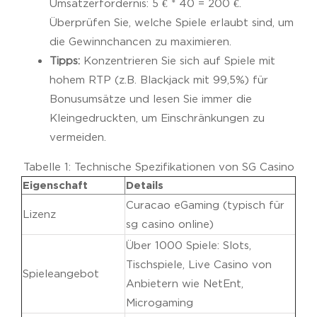
Umsatzerfordernis: 5 € * 40 = 200 €.
Überprüfen Sie, welche Spiele erlaubt sind, um
die Gewinnchancen zu maximieren.
Tipps:
Konzentrieren Sie sich auf Spiele mit
hohem RTP (z.B. Blackjack mit 99,5%) für
Bonusumsätze und lesen Sie immer die
Kleingedruckten, um Einschränkungen zu
vermeiden.
Tabelle 1: Technische Spezifikationen von SG Casino
Eigenschaft
Details
Curacao eGaming (typisch für
Lizenz
sg casino online)
Über 1000 Spiele: Slots,
Tischspiele, Live Casino von
Spieleangebot
Anbietern wie NetEnt,
Microgaming