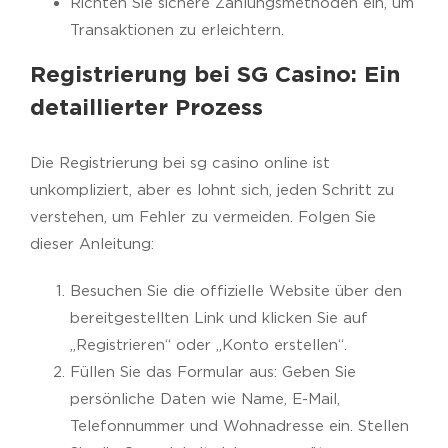
Richten Sie sichere Zahlungsmethoden ein, um
Transaktionen zu erleichtern.
Registrierung bei SG Casino: Ein
detaillierter Prozess
Die Registrierung bei sg casino online ist
unkompliziert, aber es lohnt sich, jeden Schritt zu
verstehen, um Fehler zu vermeiden. Folgen Sie
dieser Anleitung:
Besuchen Sie die offizielle Website über den
bereitgestellten Link und klicken Sie auf
„Registrieren“ oder „Konto erstellen“.
Füllen Sie das Formular aus: Geben Sie
persönliche Daten wie Name, E-Mail,
Telefonnummer und Wohnadresse ein. Stellen