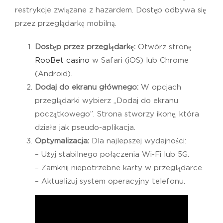
restrykcje związane z hazardem. Dostęp odbywa się
przez przeglądarkę mobilną.
Dostęp przez przeglądarkę:
Otwórz stronę
RooBet casino
w Safari (iOS) lub Chrome
(Android).
Dodaj do ekranu głównego:
W opcjach
przeglądarki wybierz „Dodaj do ekranu
początkowego”. Strona stworzy ikonę, która
działa jak pseudo-aplikacja.
Optymalizacja:
Dla najlepszej wydajności:
– Użyj stabilnego połączenia Wi-Fi lub 5G.
– Zamknij niepotrzebne karty w przeglądarce.
– Aktualizuj system operacyjny telefonu.