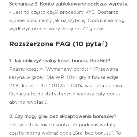
Scenariusz 3: Konto zablokowane podczas wypłaty.
– Jest to często część procedury KYC. Dostarcz
żądane dokumenty jak najszybciej. Opóźnienia mogą
wydłużyć proces weryfikacji do 72 godzin.
Rozszerzone FAQ (10 pytań)
1. Jak obliczyć realny koszt bonusu RooBet?
Realny koszt = (Wymagany obrót) * (Przewaga
kasyna w grze). Dla WR 40x i gry z house edge
2.5%, koszt = 40 * 0.025 = 100% wartości bonusu.
Oznacza to, że statystycznie wydasz cały bonus,
aby go wypłacić.
2. Czy mogę grać bez akceptowania bonusów?
Tak, w ustawieniach konta lub podczas wpłaty
często można wybrać opcję „Graj bez bonusu”. To