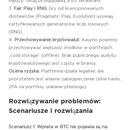
między Twoją przeglądarką a ich serwerami.
3.
Fair Play i RNG:
Gry od licencjonowanych
dostawców (Pragmatic Play, Evolution) używają
certyfikowanych generatorów liczb losowych
(RNG).
4.
Przechowywanie kryptowalut:
Kasyno powinno
przechowywać większość środków w portfelach
„cold storage” (offline). Brak publicznego audytu
kryptowalutowego jest częsty w branży.
Ocena ryzyka:
Platforma działa legalnie, ale
priorytetem jest własne zabezpieczenie (silne hasło,
2FA na portfelu, unikanie phishingu).
Rozwiązywanie problemów:
Scenariusze i rozwiązania
Scenariusz 1: Wpłata w BTC nie pojawia się na