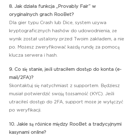
8. Jak działa funkcja „Provably Fair” w
oryginalnych grach RooBet?
Dla gier typu Crash lub Dice, system używa
kryptograficznych hashów do udowodnienia, że
wynik został ustalony przed Twoim zakładem, a nie
po. Możesz zweryfikować każdą rundę za pomocą
klucza serwera i hash.
9. Co się stanie, jeśli utraciłem dostęp do konta (e-
mail/2FA)?
Skontaktuj się natychmiast z supportem. Będziesz
musiał potwierdzić swoją tożsamość (KYC). Jeśli
utraciłeś dostęp do 2FA, support może je wyłączyć
po weryfikacji.
10. Jakie są różnice między RooBet a tradycyjnymi
kasynami online?