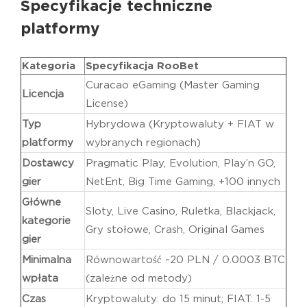
Specyfikacje techniczne
platformy
Kategoria
Specyfikacja RooBet
Curacao eGaming (Master Gaming
Licencja
License)
Typ
Hybrydowa (Kryptowaluty + FIAT w
platformy
wybranych regionach)
Dostawcy
Pragmatic Play, Evolution, Play’n GO,
gier
NetEnt, Big Time Gaming, +100 innych
Główne
Sloty, Live Casino, Ruletka, Blackjack,
kategorie
Gry stołowe, Crash, Original Games
gier
Minimalna
Równowartość ~20 PLN / 0.0003 BTC
wpłata
(zależne od metody)
Czas
Kryptowaluty: do 15 minut; FIAT: 1-5