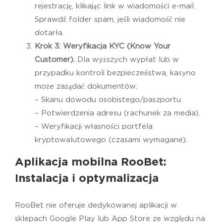
rejestrację, klikając link w wiadomości e-mail.
Sprawdź folder spam, jeśli wiadomość nie
dotarła.
Krok 3: Weryfikacja KYC (Know Your
Customer).
Dla wyższych wypłat lub w
przypadku kontroli bezpieczeństwa, kasyno
może zażądać dokumentów:
– Skanu dowodu osobistego/paszportu.
– Potwierdzenia adresu (rachunek za media).
– Weryfikacji własności portfela
kryptowalutowego (czasami wymagane).
Aplikacja mobilna RooBet:
Instalacja i optymalizacja
RooBet nie oferuje dedykowanej aplikacji w
sklepach Google Play lub App Store ze względu na