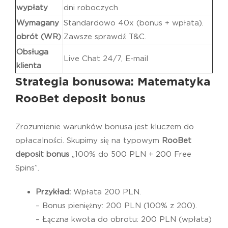
wypłaty
dni roboczych
Wymagany
Standardowo 40x (bonus + wpłata).
obrót (WR)
Zawsze sprawdź T&C.
Obsługa
Live Chat 24/7, E-mail
klienta
Strategia bonusowa: Matematyka
RooBet deposit bonus
Zrozumienie warunków bonusa jest kluczem do
opłacalności. Skupimy się na typowym
RooBet
deposit bonus
„100% do 500 PLN + 200 Free
Spins”.
Przykład:
Wpłata 200 PLN.
– Bonus pieniężny: 200 PLN (100% z 200).
– Łączna kwota do obrotu: 200 PLN (wpłata)