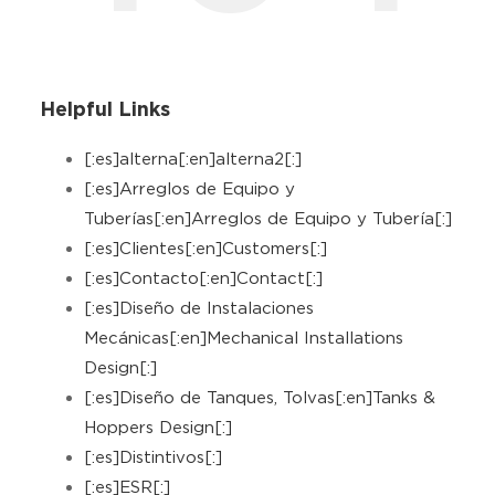
Helpful Links
[:es]alterna[:en]alterna2[:]
[:es]Arreglos de Equipo y
Tuberías[:en]Arreglos de Equipo y Tubería[:]
[:es]Clientes[:en]Customers[:]
[:es]Contacto[:en]Contact[:]
[:es]Diseño de Instalaciones
Mecánicas[:en]Mechanical Installations
Design[:]
[:es]Diseño de Tanques, Tolvas[:en]Tanks &
Hoppers Design[:]
[:es]Distintivos[:]
[:es]ESR[:]