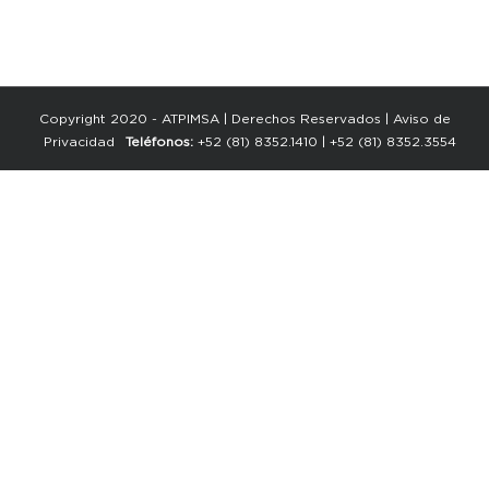
Copyright 2020 - ATPIMSA | Derechos Reservados |
Aviso de
Privacidad
Teléfonos:
+52 (81) 8352.1410
|
+52 (81) 8352.3554