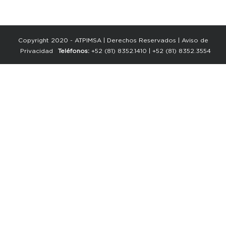
Copyright 2020 - ATPIMSA | Derechos Reservados |
Aviso de
Privacidad
Teléfonos:
+52 (81) 8352.1410
|
+52 (81) 8352.3554